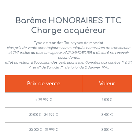
alerte
e-
mail
Barême HONORAIRES TTC
Charge acquéreur
contact
Type de mandat:
Tous types de mandat
Nos prix de vente sont toujours communiqués honoraires de transaction
et TVA inclus au taux en vigueur.
ANP IMMOBILIER a déclaré ne recevoir
aucun fonds,
effet ou valeur à l’occasion des opérations mentionnées aux alinéas 1° à 5°,
er
7° et 8° de l’article 1
de la loi du 2 Janvier 1970.
Prix de vente
Valeur
<
29 999 €
3 000 €
30 000 € - 34 999 €
3 400 €
35 000 € - 39 999 €
3 800 €