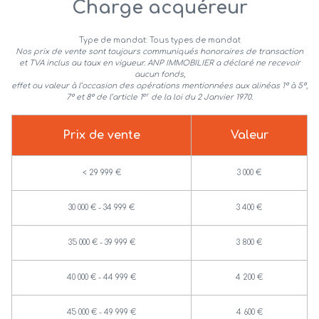
Charge acquéreur
Type de mandat:
Tous types de mandat
Nos prix de vente sont toujours communiqués honoraires de transaction
et TVA inclus au taux en vigueur.
ANP IMMOBILIER a déclaré ne recevoir
aucun fonds,
effet ou valeur à l’occasion des opérations mentionnées aux alinéas 1° à 5°,
er
7° et 8° de l’article 1
de la loi du 2 Janvier 1970.
Prix de vente
Valeur
<
29 999 €
3 000 €
30 000 € - 34 999 €
3 400 €
35 000 € - 39 999 €
3 800 €
40 000 € - 44 999 €
4 200 €
45 000 € - 49 999 €
4 600 €