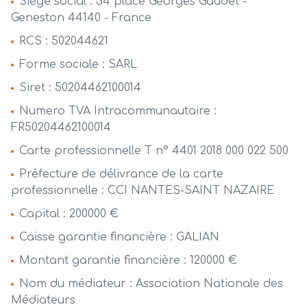
Siège social : 34 place Georges Gaudet -
alerte
Geneston 44140 - France
e-
RCS : 502044621
mail
Forme sociale : SARL
contact
Siret : 50204462100014
Numero TVA Intracommunautaire :
FR50204462100014
Carte professionnelle T n° 4401 2018 000 022 500
Préfecture de délivrance de la carte
professionnelle : CCI NANTES-SAINT NAZAIRE
Capital : 200000 €
Caisse garantie financière : GALIAN
Montant garantie financière : 120000 €
Nom du médiateur : Association Nationale des
Médiateurs