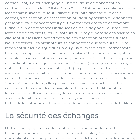
conséquent, l'Editeur s'engage à une politique de traitement en
conformité avec la loi n°2004-575 du 21 juin 2004 pour la confiance dans
l'économie numérique. Tout utilisateur du Site dispose d'un droit
d'accès, modification, de rectification ou de suppression aux données
personnelles le concernant. Il peut exercer ces droits en contactant
l'Editeur aux coordonnées indiquées en haut de page. Pour faciliter
l'exercice de ces droits, les Utilisateurs du Site peuvent se désinscrire en
cliquant sur les liens hypertextes de désinscription présents sur les
mails adressés. Les ordinateurs se connectant aux serveurs du Site
reçoivent sur leur disque dur un ou plusieurs fichiers au format texte
très légers appelés communément " Cookies ". Les cookies enregistrent
des informations relatives à la navigation sur le Site effectuée à partir
de l'ordinateur sur lequel est stocké le "cookie" (les pages consultées, la
date et l'heure de la consultation, etc.). Ils permettent d'identifier les
visites successives faites à partir d'un même ordinateur. Les personnes
connectées au Site ont la liberté de s'opposer à l'enregistrement de
"cookies". Pour se faire, elles peuvent employer les fonctionnalités
correspondantes sur leur navigateur. Cependant, l'Editeur attire
l'attention des Utilisateurs que, dans un tel cas, l'accès à certains
services du Site peut se révéler altérée, voire impossible.
Détail de la Politique de Gestion des Données personnelles de l'Editeur
La sécurité des échanges
L'Editeur s'engage à prendre toutes les mesures juridiques et
techniques pour sécuriser les échanges. A ce titre, L'Editeur s'engage à
une obligation de moyen pour bloquer les détournements de données,