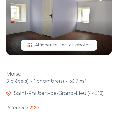
alerte
e-
mail
contact
Afficher toutes les photos
Maison
3 pièce(s)
1 chambre(s)
66.7 m²
Saint-Philbert-de-Grand-Lieu (44310)
Référence
2130