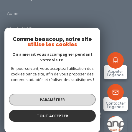
Admin
Charte RGDP
Comme beaucoup, notre site
utilise les cookies
Nos honoraires
On aimerait vous accompagner pendant
Politique RGPD
votre visite.
En poursuivant, vous acceptez l'utilisation des
Appeler
cookies par ce site, afin de vous proposer des
Cookies
l'agence
contenus adaptés et réaliser des statistiques !
© 2026 | Tous droits réservés
PARAMÉTRER
Contacter
l'agence
Réalisé par
TOUT ACCEPTER
ANP IMMOBILIER
Agence