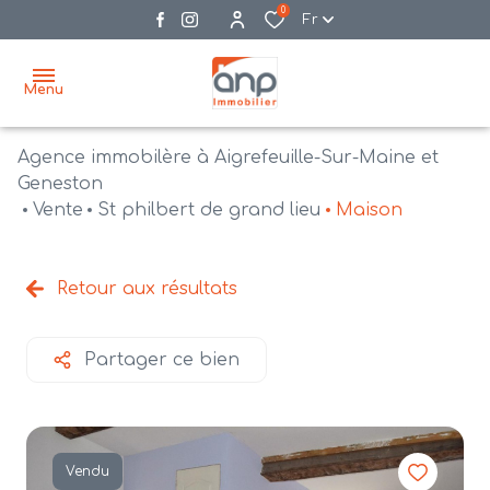
0
Fr
Menu
Agence immobilère à Aigrefeuille-Sur-Maine et
accueil
Geneston
Vente
St philbert de grand lieu
Maison
acheter
biens
vendre
à la
Retour aux résultats
vente
nos
agences
bien
Partager ce bien
vendus
recrutement
estimation
Vendu