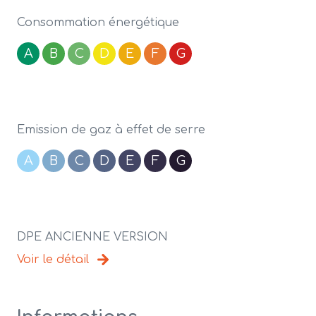
Consommation énergétique
A
B
C
D
E
F
G
Emission de gaz à effet de serre
A
B
C
D
E
F
G
DPE ANCIENNE VERSION
Voir le détail