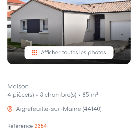
alerte
e-
mail
contact
Afficher toutes les photos
Maison
4 pièce(s)
3 chambre(s)
85 m²
Aigrefeuille-sur-Maine (44140)
Référence
2354