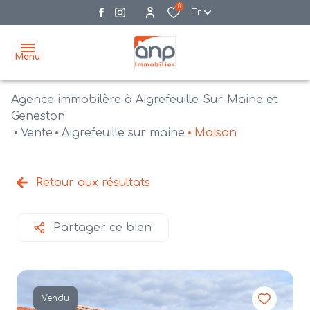
0
Fr
Menu
Agence immobilère à Aigrefeuille-Sur-Maine et
accueil
Geneston
Vente
Aigrefeuille sur maine
Maison
acheter
biens
vendre
à la
Retour aux résultats
vente
nos
agences
bien
Partager ce bien
vendus
recrutement
estimation
Vendu