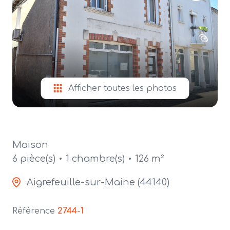
alerte
e-
mail
contact
Afficher toutes les photos
Maison
6 pièce(s)
1 chambre(s)
126 m²
Aigrefeuille-sur-Maine (44140)
Référence
2744-1