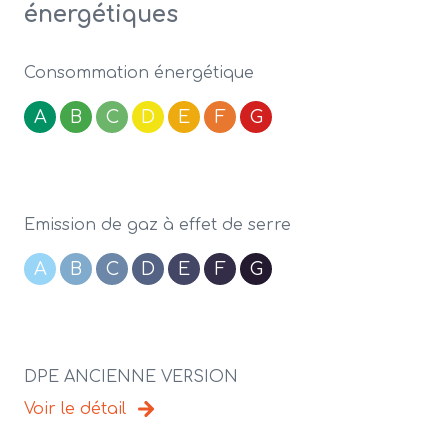
énergétiques
Consommation énergétique
A
B
C
D
E
F
G
Emission de gaz à effet de serre
A
B
C
D
E
F
G
DPE ANCIENNE VERSION
Voir le détail