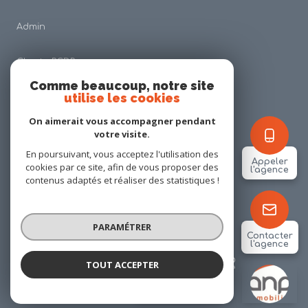
Admin
Charte RGDP
Comme beaucoup, notre site
utilise les cookies
Nos honoraires
On aimerait vous accompagner pendant
Politique RGPD
votre visite.
En poursuivant, vous acceptez l'utilisation des
Appeler
cookies par ce site, afin de vous proposer des
Cookies
l'agence
contenus adaptés et réaliser des statistiques !
© 2026 | Tous droits réservés
PARAMÉTRER
Contacter
l'agence
Réalisé par
TOUT ACCEPTER
ANP IMMOBILIER
Agence