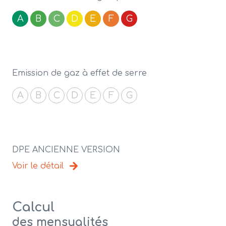
A
B
C
D
E
F
G
Emission de gaz à effet de serre
A
B
C
D
E
F
G
DPE ANCIENNE VERSION
Voir le détail
Calcul
des mensualités