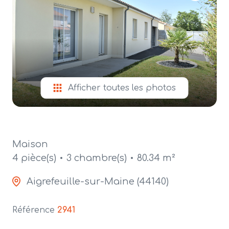
alerte
e-
mail
contact
Afficher toutes les photos
Maison
4 pièce(s)
3 chambre(s)
80.34 m²
Aigrefeuille-sur-Maine (44140)
Référence
2941