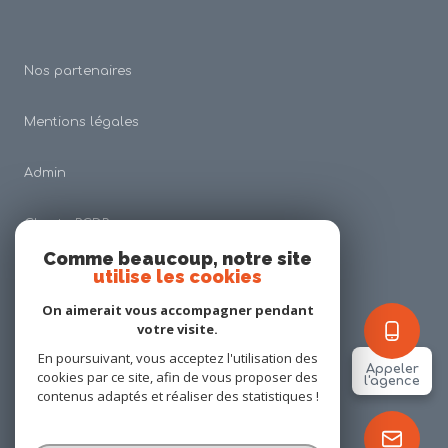
Nos partenaires
Mentions légales
Admin
Charte RGDP
Comme beaucoup, notre site
utilise les cookies
Nos honoraires
On aimerait vous accompagner pendant
Politique RGPD
votre visite.
En poursuivant, vous acceptez l'utilisation des
Appeler
cookies par ce site, afin de vous proposer des
Cookies
l'agence
contenus adaptés et réaliser des statistiques !
© 2026 | Tous droits réservés