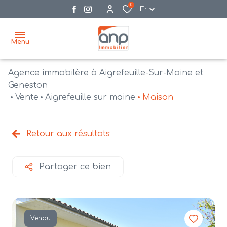
0
Fr
Menu
Agence immobilère à Aigrefeuille-Sur-Maine et
accueil
Geneston
Vente
Aigrefeuille sur maine
Maison
acheter
biens
vendre
à la
Retour aux résultats
vente
nos
agences
bien
Partager ce bien
vendus
recrutement
estimation
Vendu