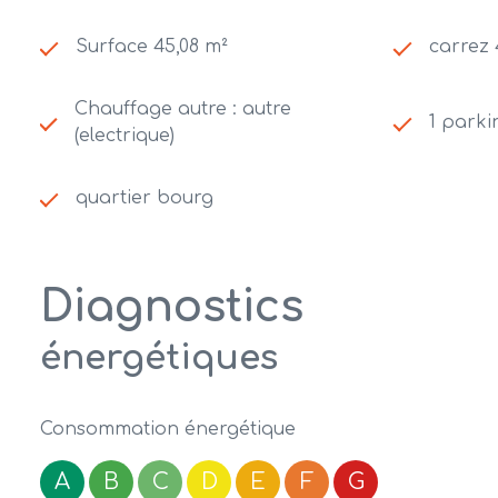
Surface 45,08 m²
carrez 
Chauffage autre : autre
1 parki
(electrique)
quartier bourg
Diagnostics
énergétiques
Consommation énergétique
A
B
C
D
E
F
G