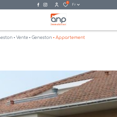
0
Fr
neston
Vente
Geneston
Appartement