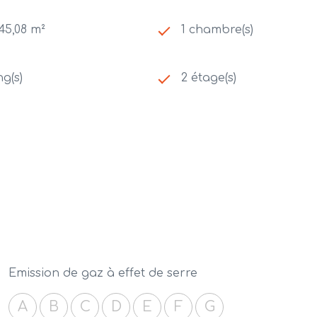
45,08 m²
1 chambre(s)
ng(s)
2 étage(s)
Emission de gaz à effet de serre
A
B
C
D
E
F
G