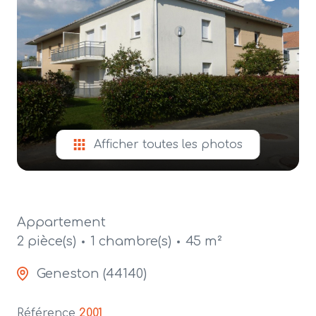
alerte
e-
mail
contact
Afficher toutes les photos
Appartement
2 pièce(s)
1 chambre(s)
45 m²
Geneston (44140)
Référence
2001