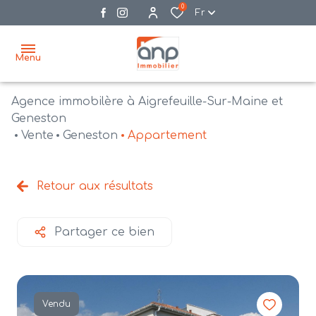
0
Fr
Menu
Agence immobilère à Aigrefeuille-Sur-Maine et
accueil
Geneston
Vente
Geneston
Appartement
acheter
biens
vendre
à la
Retour aux résultats
vente
nos
agences
bien
Partager ce bien
vendus
recrutement
estimation
Vendu