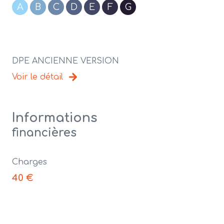
A
B
C
D
E
F
G
DPE ANCIENNE VERSION
Voir le détail
Informations
financières
Charges
40 €