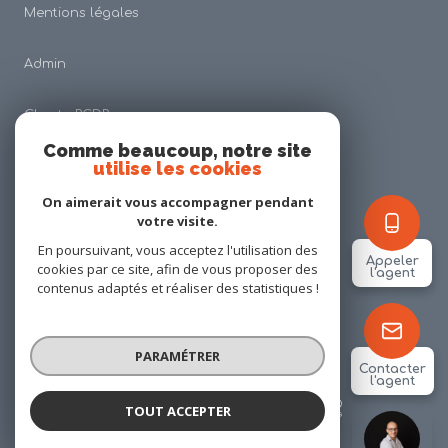
Mentions légales
Admin
Charte RGDP
Comme beaucoup, notre site
utilise les cookies
Nos honoraires
On aimerait vous accompagner pendant
Politique RGPD
votre visite.
En poursuivant, vous acceptez l'utilisation des
Appeler
cookies par ce site, afin de vous proposer des
Cookies
l'agent
contenus adaptés et réaliser des statistiques !
© 2026 | Tous droits réservés
PARAMÉTRER
Contacter
l'agent
Réalisé par
TOUT ACCEPTER
Alexis PINSON