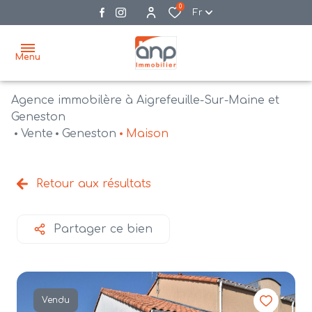
0
Fr
Menu
Agence immobilère à Aigrefeuille-Sur-Maine et
accueil
Geneston
Vente
Geneston
Maison
acheter
biens
vendre
à la
Retour aux résultats
vente
nos
agences
bien
Partager ce bien
vendus
recrutement
estimation
Vendu