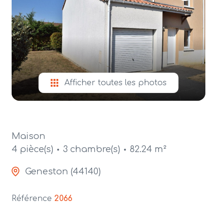
alerte
e-
mail
contact
Afficher toutes les photos
Maison
4 pièce(s)
3 chambre(s)
82.24 m²
Geneston (44140)
Référence
2066