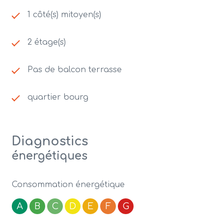
1 côté(s) mitoyen(s)
2 étage(s)
Pas de balcon terrasse
quartier bourg
Diagnostics
énergétiques
Consommation énergétique
A
B
C
D
E
F
G