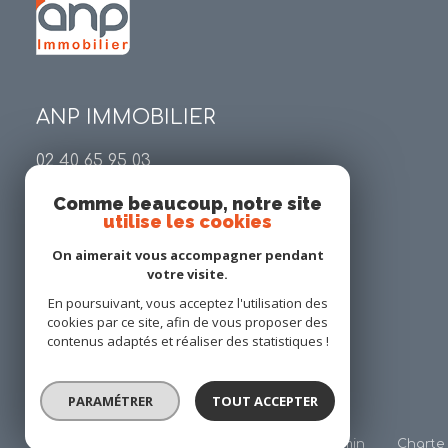
ANP IMMOBILIER
02 40 65 95 03
contact@anp-immobilier.com
Comme beaucoup, notre site
34 place Georges Gaudet
utilise les cookies
44140 Geneston
On aimerait vous accompagner pendant
votre visite.
En poursuivant, vous acceptez l'utilisation des
Restons connecté
cookies par ce site, afin de vous proposer des
contenus adaptés et réaliser des statistiques !
PARAMÉTRER
TOUT ACCEPTER
Nos partenaires
Mentions légales
Admin
Charte