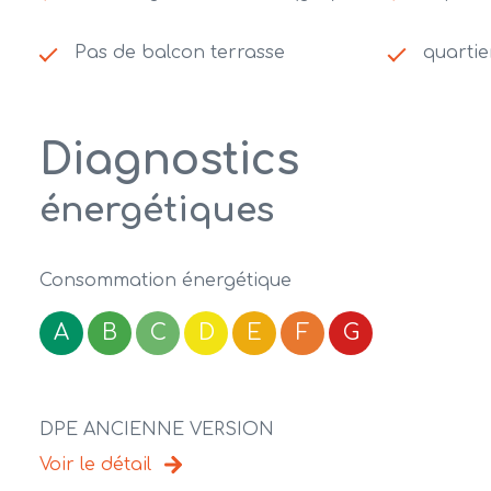
Pas de balcon terrasse
quartie
Diagnostics
énergétiques
Consommation énergétique
A
B
C
D
E
F
G
DPE ANCIENNE VERSION
Voir le détail