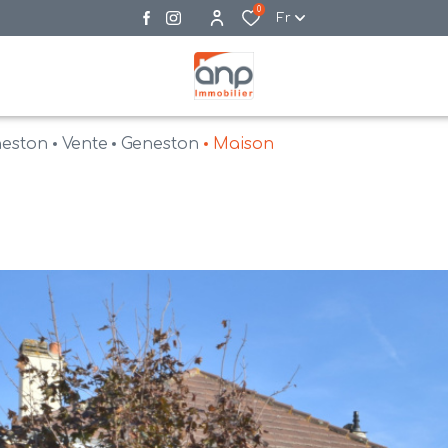
0
Fr
neston
Vente
Geneston
Maison