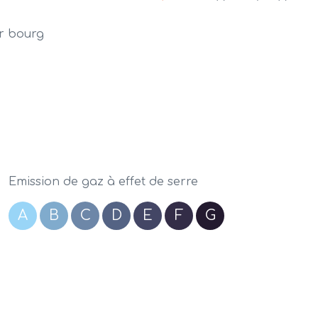
r bourg
Emission de gaz à effet de serre
A
B
C
D
E
F
G