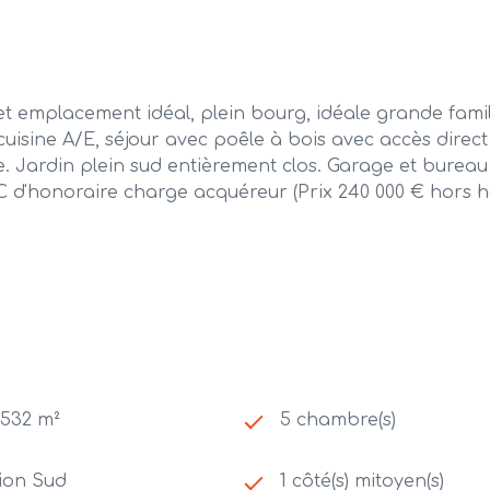
acement idéal, plein bourg, idéale grande famille
isine A/E, séjour avec poêle à bois avec accès direct s
. Jardin plein sud entièrement clos. Garage et bureau
C d'honoraire charge acquéreur (Prix 240 000 € hors h
 532 m²
5 chambre(s)
ion Sud
1 côté(s) mitoyen(s)