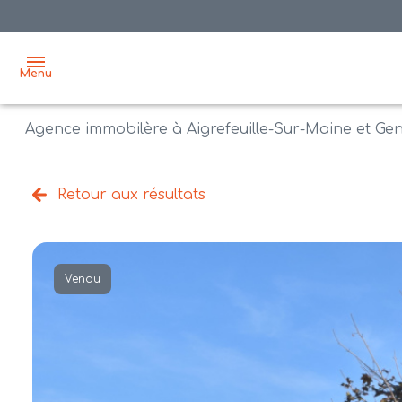
Menu
Agence immobilère à Aigrefeuille-Sur-Maine et Ge
accueil
acheter
Retour aux résultats
biens
vendre
à la
vente
nos
Vendu
agences
bien
vendus
recrutement
estimation