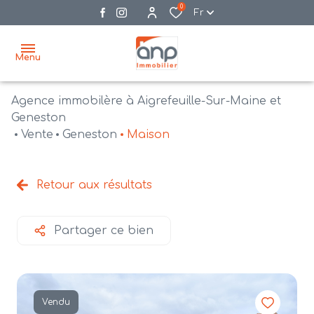
0
Fr
Menu
Agence immobilère à Aigrefeuille-Sur-Maine et
accueil
Geneston
Vente
Geneston
Maison
acheter
biens
vendre
à la
Retour aux résultats
vente
nos
agences
bien
Partager ce bien
vendus
recrutement
estimation
Vendu