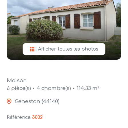
alerte
e-
mail
contact
Afficher toutes les photos
Maison
6 pièce(s)
4 chambre(s)
114.33 m²
Geneston (44140)
Référence
3002