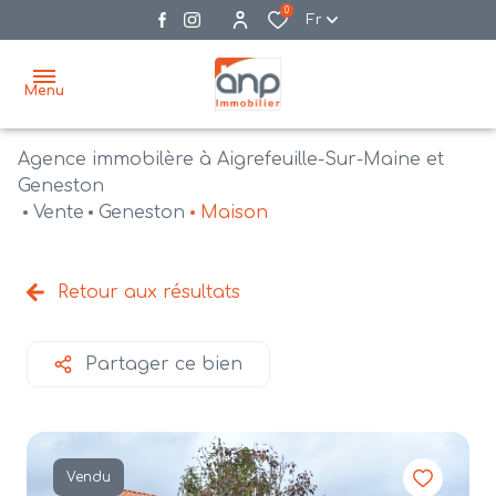
0
Fr
Menu
Agence immobilère à Aigrefeuille-Sur-Maine et
accueil
Geneston
Vente
Geneston
Maison
acheter
biens
vendre
à la
Retour aux résultats
vente
nos
agences
bien
Partager ce bien
vendus
recrutement
estimation
Vendu