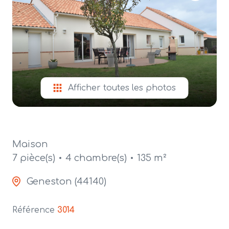
alerte
e-
mail
contact
Afficher toutes les photos
Maison
7 pièce(s)
4 chambre(s)
135 m²
Geneston (44140)
Référence
3014