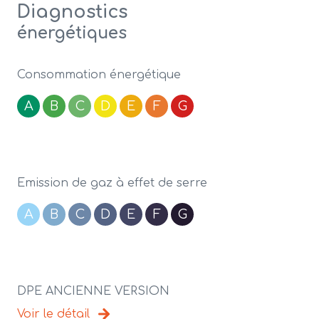
Diagnostics
énergétiques
Consommation énergétique
A
B
C
D
E
F
G
Emission de gaz à effet de serre
A
B
C
D
E
F
G
DPE ANCIENNE VERSION
Voir le détail