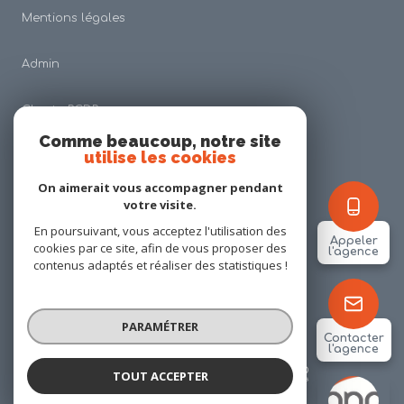
Mentions légales
Admin
Charte RGDP
Comme beaucoup, notre site
utilise les cookies
Nos honoraires
On aimerait vous accompagner pendant
Politique RGPD
votre visite.
En poursuivant, vous acceptez l'utilisation des
Appeler
cookies par ce site, afin de vous proposer des
Cookies
l'agence
contenus adaptés et réaliser des statistiques !
© 2026 | Tous droits réservés
PARAMÉTRER
Contacter
l'agence
Réalisé par
TOUT ACCEPTER
ANP IMMOBILIER