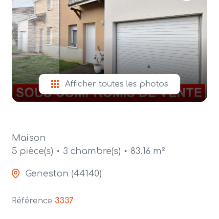
alerte
e-
mail
contact
Afficher toutes les photos
Maison
5 pièce(s)
3 chambre(s)
83.16 m²
Geneston (44140)
Référence
3337