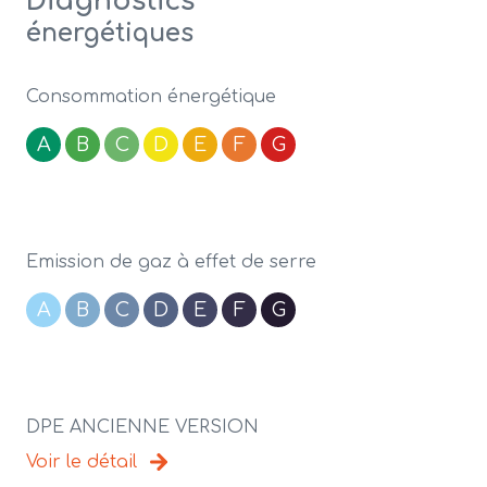
Diagnostics
énergétiques
Consommation énergétique
A
B
C
D
E
F
G
Emission de gaz à effet de serre
A
B
C
D
E
F
G
DPE ANCIENNE VERSION
Voir le détail