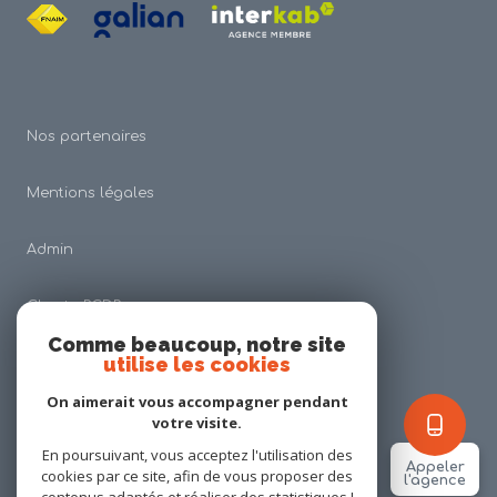
Nos partenaires
Mentions légales
Admin
Charte RGDP
Comme beaucoup, notre site
utilise les cookies
Nos honoraires
On aimerait vous accompagner pendant
Politique RGPD
votre visite.
En poursuivant, vous acceptez l'utilisation des
Appeler
cookies par ce site, afin de vous proposer des
Cookies
l'agence