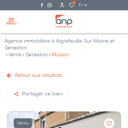
0
Fr
Menu
Agence immobilère à Aigrefeuille-Sur-Maine et
accueil
Geneston
Vente
Geneston
Maison
acheter
biens
vendre
à la
Retour aux résultats
vente
nos
agences
bien
Partager ce bien
vendus
recrutement
estimation
Vendu