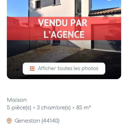
alerte
e-
mail
contact
Afficher toutes les photos
Maison
5 pièce(s)
3 chambre(s)
85 m²
Geneston (44140)