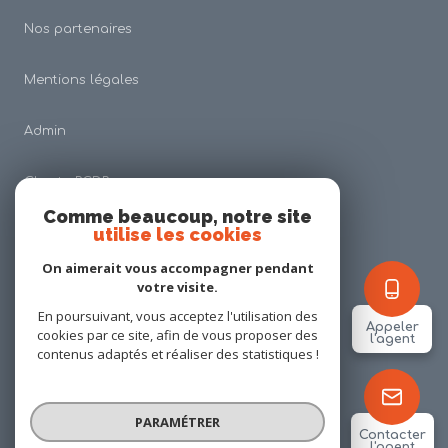
Nos partenaires
Mentions légales
Admin
Charte RGDP
Comme beaucoup, notre site
utilise les cookies
Nos honoraires
On aimerait vous accompagner pendant
Politique RGPD
votre visite.
En poursuivant, vous acceptez l'utilisation des
Appeler
cookies par ce site, afin de vous proposer des
Cookies
l'agent
contenus adaptés et réaliser des statistiques !
© 2026 | Tous droits réservés
PARAMÉTRER
Contacter
l'agent