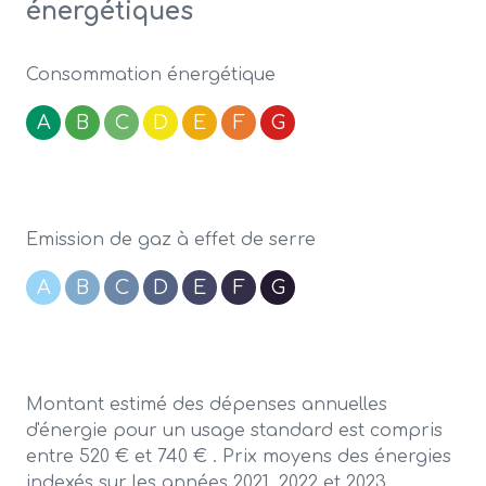
énergétiques
Consommation énergétique
A
B
C
D
E
F
G
Emission de gaz à effet de serre
A
B
C
D
E
F
G
Montant estimé des dépenses annuelles
d'énergie pour un usage standard est compris
entre 520 € et 740 € . Prix moyens des énergies
indexés sur les années 2021, 2022 et 2023