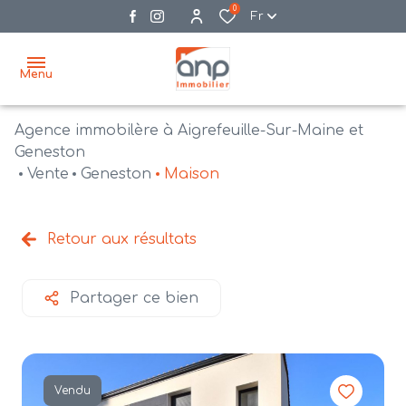
0
Fr
Menu
Agence immobilère à Aigrefeuille-Sur-Maine et
accueil
Geneston
Vente
Geneston
Maison
acheter
biens
vendre
à la
Retour aux résultats
vente
nos
agences
bien
Partager ce bien
vendus
recrutement
estimation
Vendu