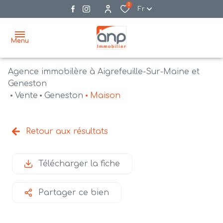
0
Fr
Menu
Agence immobilère à Aigrefeuille-Sur-Maine et
accueil
Geneston
Vente
Geneston
Maison
acheter
biens
vendre
à la
Retour aux résultats
vente
nos
agences
bien
Télécharger la fiche
vendus
recrutement
Partager ce bien
estimation