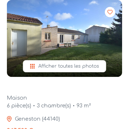
alerte
e-
mail
contact
Afficher toutes les photos
Maison
6 pièce(s)
3 chambre(s)
93 m²
Geneston (44140)