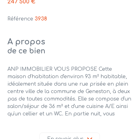
247 500 €
Référence
3938
A propos
de ce bien
ANP IMMOBILIER VOUS PROPOSE Cette
maison d'habitation d'environ 93 m² habitable,
idéalement située dans une rue prisée en plein
centre ville de la commune de Geneston, à deux
pas de toutes commodités. Elle se compose d'un
salon/séjour de 36 m² et d'une cuisine A/E ainsi
qu'un cellier et un WC. En partie nuit, vous
trouverez un dégagement avec placard qui
dessert 3 chambres de (10.42, 12, et 9.55 m²) et
une salle d'eau avec douche italienne ; un grand
En savoir plus