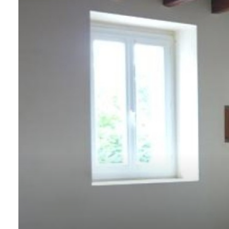
alerte
e-
mail
contact