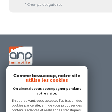
* Champs obligatoires
Comme beaucoup, notre site
utilise les cookies
ANP IMMOBILIER
On aimerait vous accompagner pendant
02 40 65 95 03
votre visite.
contact@anp-immobilier.com
En poursuivant, vous acceptez l'utilisation des
34 place Georges Gaudet
cookies par ce site, afin de vous proposer des
44140 Geneston
contenus adaptés et réaliser des statistiques !