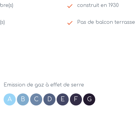
re(s)
construit en 1930
(s)
Pas de balcon terrasse
Emission de gaz à effet de serre
A
B
C
D
E
F
G