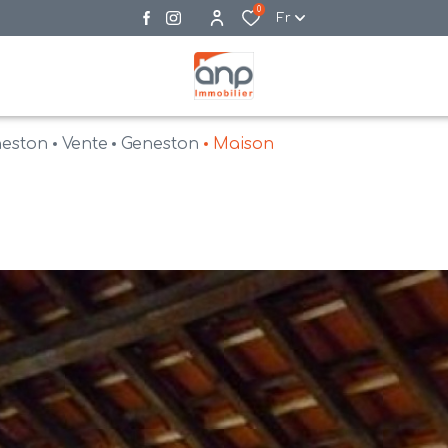
0
Fr
neston
Vente
Geneston
Maison