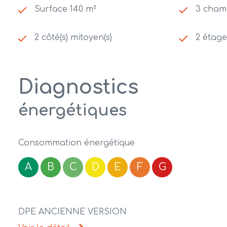
Surface 140 m²
3 chamb
2 côté(s) mitoyen(s)
2 étage
Diagnostics
énergétiques
Consommation énergétique
A
B
C
D
E
F
G
DPE ANCIENNE VERSION