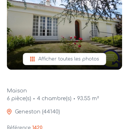
alerte
e-
mail
contact
Afficher toutes les photos
Maison
6 pièce(s)
4 chambre(s)
93.55 m²
Geneston (44140)
Référence
1420