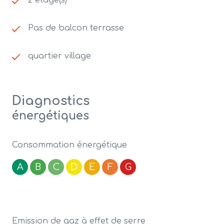
2 étage(s)
Pas de balcon terrasse
quartier village
Diagnostics
énergétiques
Consommation énergétique
A
B
C
D
E
F
G
Emission de gaz à effet de serre