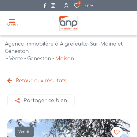
0
Fr
Menu
Agence immobilère à Aigrefeuille-Sur-Maine et
accueil
Geneston
Vente
Geneston
Maison
acheter
biens
vendre
à la
Retour aux résultats
vente
nos
agences
bien
Partager ce bien
vendus
recrutement
estimation
Vendu