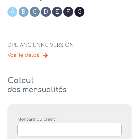
A
B
C
D
E
F
G
DPE ANCIENNE VERSION
Voir le détail
Calcul
des mensualités
Montant du crédit*