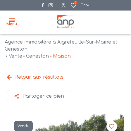
0
Fr
Menu
Agence immobilère à Aigrefeuille-Sur-Maine et
accueil
Geneston
Vente
Geneston
Maison
acheter
biens
vendre
à la
Retour aux résultats
vente
nos
agences
bien
Partager ce bien
vendus
recrutement
estimation
Vendu