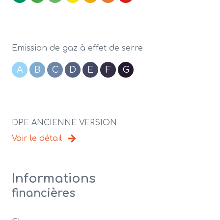
Emission de gaz à effet de serre
A
B
C
D
E
F
G
DPE ANCIENNE VERSION
Voir le détail
Informations
financières