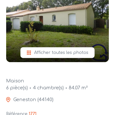
alerte
e-
mail
contact
Afficher toutes les photos
Maison
6 pièce(s)
4 chambre(s)
84.07 m²
Geneston (44140)
Référence
1771