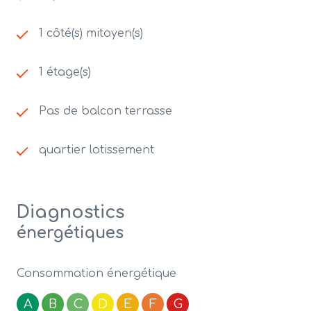
1 côté(s) mitoyen(s)
1 étage(s)
Pas de balcon terrasse
quartier lotissement
Diagnostics
énergétiques
Consommation énergétique
A
B
C
D
E
F
G