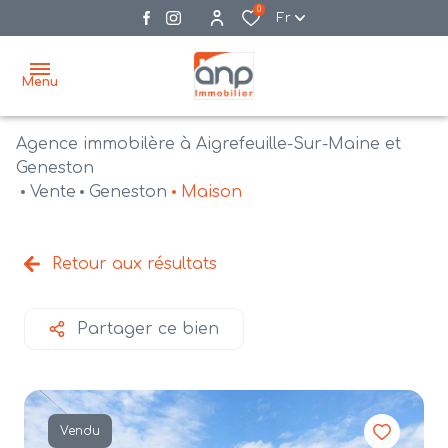
0
Fr
Menu
Agence immobilère à Aigrefeuille-Sur-Maine et
accueil
Geneston
Vente
Geneston
Maison
acheter
biens
vendre
à la
Retour aux résultats
vente
nos
agences
bien
Partager ce bien
vendus
recrutement
estimation
Vendu