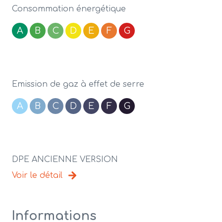
Consommation énergétique
A
B
C
D
E
F
G
Emission de gaz à effet de serre
A
B
C
D
E
F
G
DPE ANCIENNE VERSION
Voir le détail
Informations