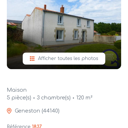
alerte
e-
mail
contact
Afficher toutes les photos
Maison
5 pièce(s)
3 chambre(s)
120 m²
Geneston (44140)
Référence
1837