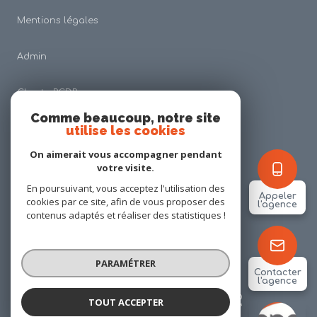
Mentions légales
Admin
Charte RGDP
Comme beaucoup, notre site
utilise les cookies
Nos honoraires
On aimerait vous accompagner pendant
Politique RGPD
votre visite.
En poursuivant, vous acceptez l'utilisation des
Appeler
cookies par ce site, afin de vous proposer des
Cookies
l'agence
contenus adaptés et réaliser des statistiques !
© 2026 | Tous droits réservés
PARAMÉTRER
Contacter
l'agence
Réalisé par
TOUT ACCEPTER
ANP IMMOBILIER