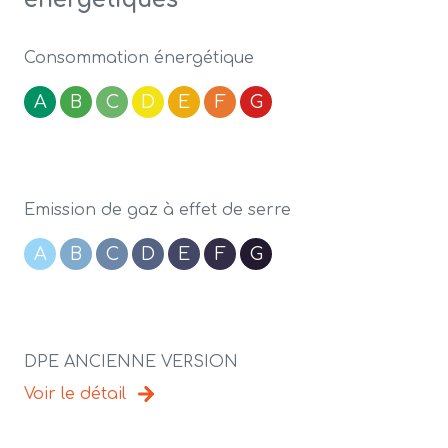
Consommation énergétique
A
B
C
D
E
F
G
Emission de gaz à effet de serre
A
B
C
D
E
F
G
DPE ANCIENNE VERSION
Voir le détail