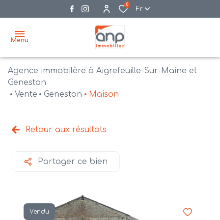
0
Fr
Menu
Agence immobilère à Aigrefeuille-Sur-Maine et
accueil
Geneston
Vente
Geneston
Maison
acheter
biens
vendre
à la
Retour aux résultats
vente
nos
agences
bien
Partager ce bien
vendus
recrutement
estimation
Vendu