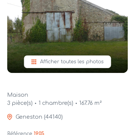
alerte
e-
mail
contact
Afficher toutes les photos
Maison
3 pièce(s)
1 chambre(s)
167.76 m²
Geneston (44140)
Référence
1905