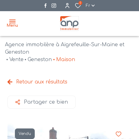
0
Fr
Menu
Agence immobilère à Aigrefeuille-Sur-Maine et
accueil
Geneston
Vente
Geneston
Maison
acheter
biens
vendre
à la
Retour aux résultats
vente
nos
agences
bien
Partager ce bien
vendus
recrutement
estimation
Vendu