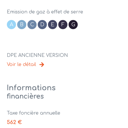
Emission de gaz à effet de serre
A
B
C
D
E
F
G
DPE ANCIENNE VERSION
Voir le détail
Informations
financières
Taxe foncière annuelle
562 €