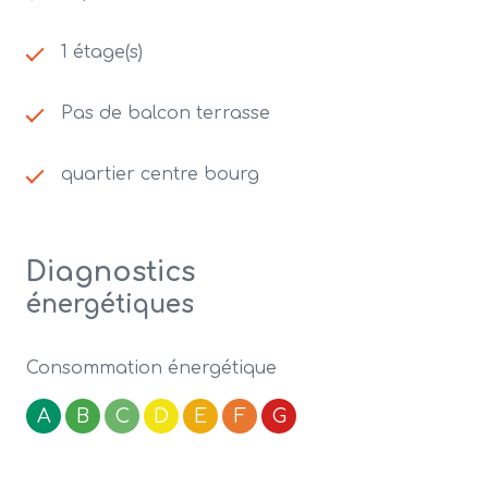
1 étage(s)
Pas de balcon terrasse
quartier centre bourg
Diagnostics
énergétiques
Consommation énergétique
A
B
C
D
E
F
G