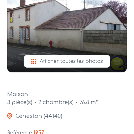
alerte
e-
mail
contact
Afficher toutes les photos
Maison
3 pièce(s)
2 chambre(s)
76.8 m²
Geneston (44140)
Référence
1957