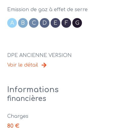
Emission de gaz à effet de serre
A
B
C
D
E
F
G
DPE ANCIENNE VERSION
Voir le détail
Informations
financières
Charges
80 €