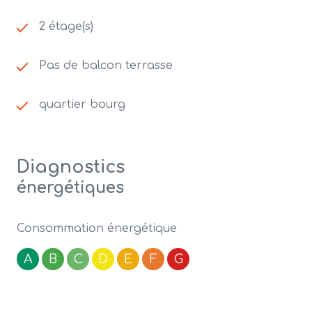
2 étage(s)
Pas de balcon terrasse
quartier bourg
Diagnostics
énergétiques
Consommation énergétique
A
B
C
D
E
F
G