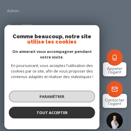
Admin
Charte RGDP
Comme beaucoup, notre site
utilise les cookies
Nos honoraires
On aimerait vous accompagner pendant
Politique RGPD
votre visite.
En poursuivant, vous acceptez l'utilisation des
Appeler
cookies par ce site, afin de vous proposer des
Cookies
l'agent
contenus adaptés et réaliser des statistiques !
© 2026 | Tous droits réservés
PARAMÉTRER
Contacter
l'agent
Réalisé par
TOUT ACCEPTER
Alexis PINSON
Négociateur