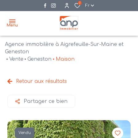
0
Fr
Menu
Agence immobilère à Aigrefeuille-Sur-Maine et
accueil
Geneston
Vente
Geneston
Maison
acheter
biens
vendre
à la
Retour aux résultats
vente
nos
agences
bien
Partager ce bien
vendus
recrutement
estimation
Vendu