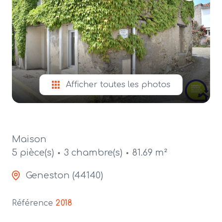
alerte
e-
mail
contact
Afficher toutes les photos
Maison
5 pièce(s)
3 chambre(s)
81.69 m²
Geneston (44140)
Référence
2018