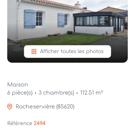
alerte
e-
mail
contact
Afficher toutes les photos
Maison
6 pièce(s)
3 chambre(s)
112.51 m²
Rocheservière (85620)
Référence
2494