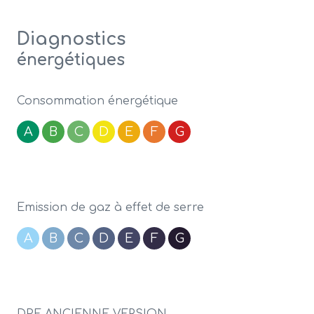
Diagnostics
énergétiques
Consommation énergétique
A
B
C
D
E
F
G
Emission de gaz à effet de serre
A
B
C
D
E
F
G