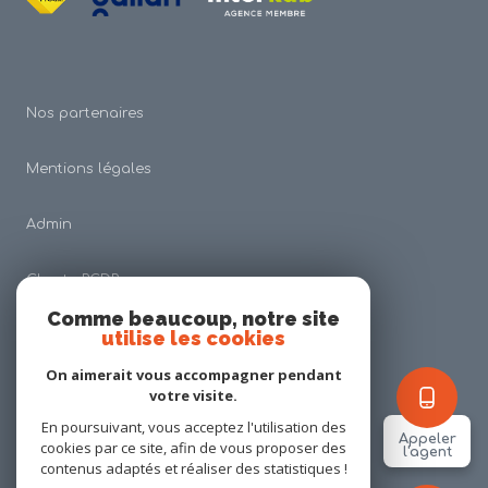
Nos partenaires
Mentions légales
Admin
Charte RGDP
Comme beaucoup, notre site
utilise les cookies
Nos honoraires
On aimerait vous accompagner pendant
Politique RGPD
votre visite.
En poursuivant, vous acceptez l'utilisation des
Appeler
cookies par ce site, afin de vous proposer des
Cookies
l'agent
contenus adaptés et réaliser des statistiques !