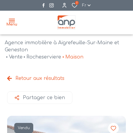
0
Fr
Menu
Agence immobilère à Aigrefeuille-Sur-Maine et
accueil
Geneston
Vente
Rocheserviere
Maison
acheter
biens
vendre
à la
Retour aux résultats
vente
nos
agences
bien
Partager ce bien
vendus
recrutement
estimation
Vendu