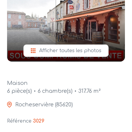
alerte
e-
mail
contact
Afficher toutes les photos
Maison
6 pièce(s)
6 chambre(s)
317.76 m²
Rocheservière (85620)
Référence
3029