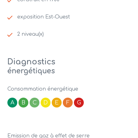
exposition Est-Ouest
2 niveau(x)
Diagnostics
énergétiques
Consommation énergétique
A
B
C
D
E
F
G
Emission de gaz à effet de serre