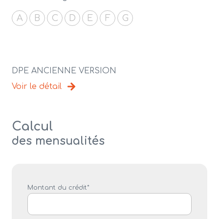
A
B
C
D
E
F
G
DPE ANCIENNE VERSION
Voir le détail
Calcul
des mensualités
Montant du crédit*