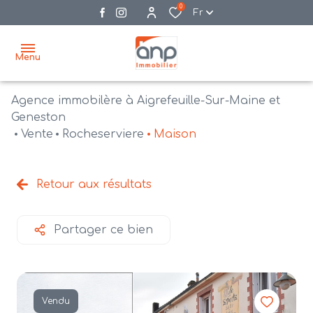
0
Fr
Menu
Agence immobilère à Aigrefeuille-Sur-Maine et
accueil
Geneston
Vente
Rocheserviere
Maison
acheter
biens
vendre
à la
Retour aux résultats
vente
nos
agences
bien
Partager ce bien
vendus
recrutement
estimation
Vendu