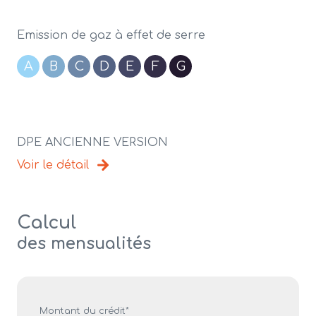
Emission de gaz à effet de serre
A
B
C
D
E
F
G
DPE ANCIENNE VERSION
Voir le détail
Calcul
des mensualités
Montant du crédit*