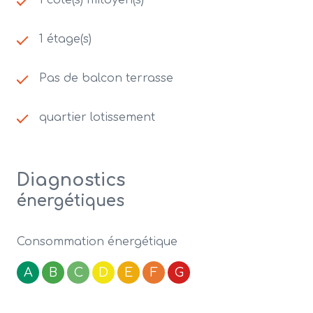
1 côté(s) mitoyen(s)
1 étage(s)
Pas de balcon terrasse
quartier lotissement
Diagnostics
énergétiques
Consommation énergétique
A
B
C
D
E
F
G