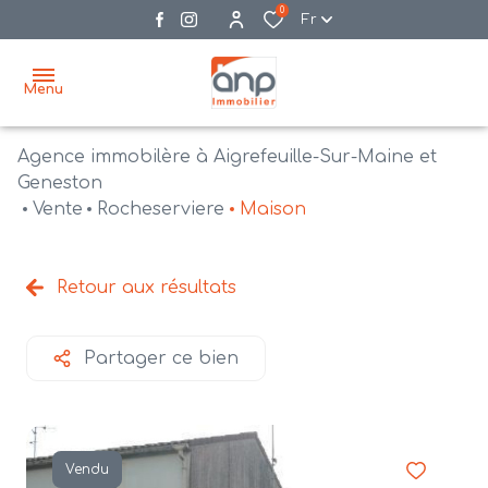
0
Fr
Menu
Agence immobilère à Aigrefeuille-Sur-Maine et
accueil
Geneston
Vente
Rocheserviere
Maison
acheter
biens
vendre
à la
Retour aux résultats
vente
nos
agences
bien
Partager ce bien
vendus
recrutement
estimation
Vendu