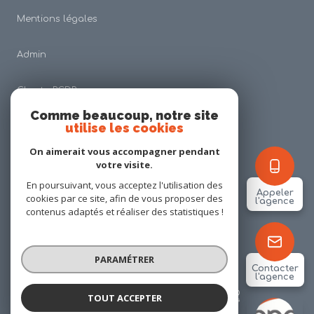
Mentions légales
Admin
Charte RGDP
Comme beaucoup, notre site
utilise les cookies
Nos honoraires
On aimerait vous accompagner pendant
Politique RGPD
votre visite.
En poursuivant, vous acceptez l'utilisation des
Appeler
cookies par ce site, afin de vous proposer des
Cookies
l'agence
contenus adaptés et réaliser des statistiques !
© 2026 | Tous droits réservés
PARAMÉTRER
Contacter
l'agence
Réalisé par
TOUT ACCEPTER
ANP IMMOBILIER