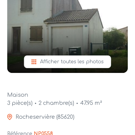
alerte
e-
mail
contact
Afficher toutes les photos
Maison
3 pièce(s)
2 chambre(s)
47.95 m²
Rocheservière (85620)
Référence
NP0558