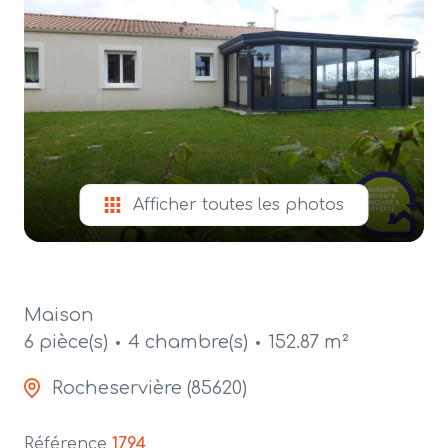
alerte
e-
mail
contact
Afficher toutes les photos
Maison
6 pièce(s)
4 chambre(s)
152.87 m²
Rocheservière (85620)
Référence
1794