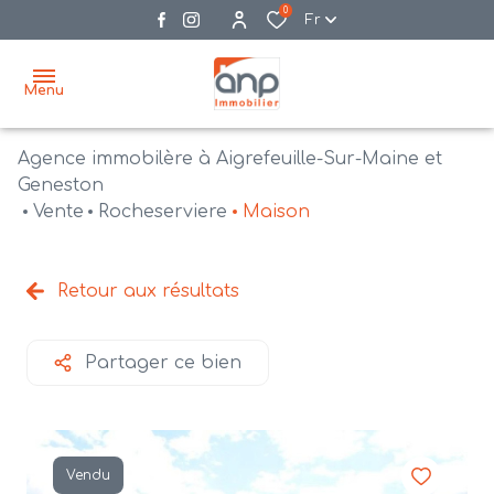
0
Fr
Menu
Agence immobilère à Aigrefeuille-Sur-Maine et
accueil
Geneston
Vente
Rocheserviere
Maison
acheter
biens
vendre
à la
Retour aux résultats
vente
nos
agences
bien
Partager ce bien
vendus
recrutement
estimation
Vendu