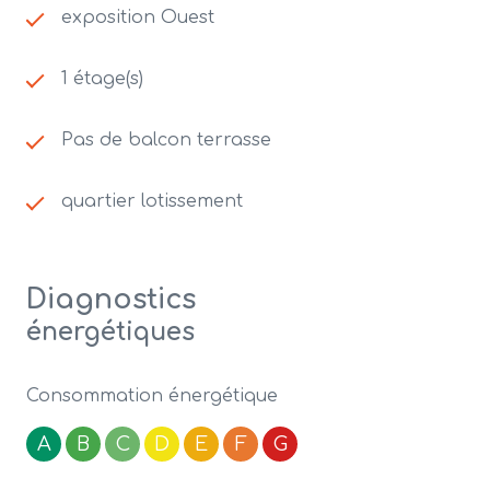
exposition Ouest
1 étage(s)
Pas de balcon terrasse
quartier lotissement
Diagnostics
énergétiques
Consommation énergétique
A
B
C
D
E
F
G