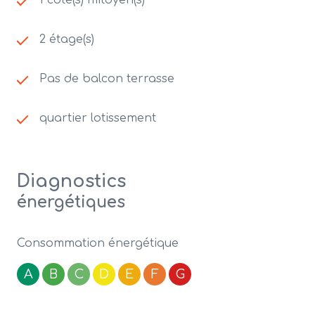
1 côté(s) mitoyen(s)
2 étage(s)
Pas de balcon terrasse
quartier lotissement
Diagnostics
énergétiques
Consommation énergétique
A
B
C
D
E
F
G