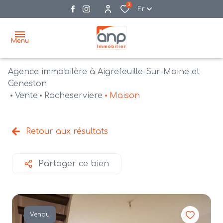
0
Fr
Menu
Agence immobilère à Aigrefeuille-Sur-Maine et
accueil
Geneston
Vente
Rocheserviere
Maison
acheter
biens
vendre
à la
Retour aux résultats
vente
nos
agences
bien
Partager ce bien
vendus
recrutement
estimation
Vendu