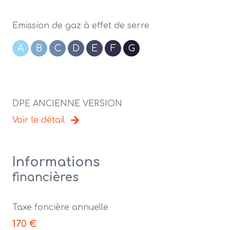
Emission de gaz à effet de serre
A
B
C
D
E
F
G
DPE ANCIENNE VERSION
Voir le détail
Informations
financières
Taxe foncière annuelle
170 €