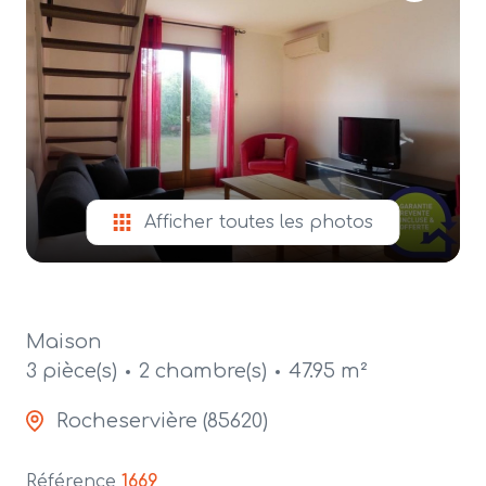
alerte
e-
mail
contact
Afficher toutes les photos
Maison
3 pièce(s)
2 chambre(s)
47.95 m²
Rocheservière (85620)
Référence
1669