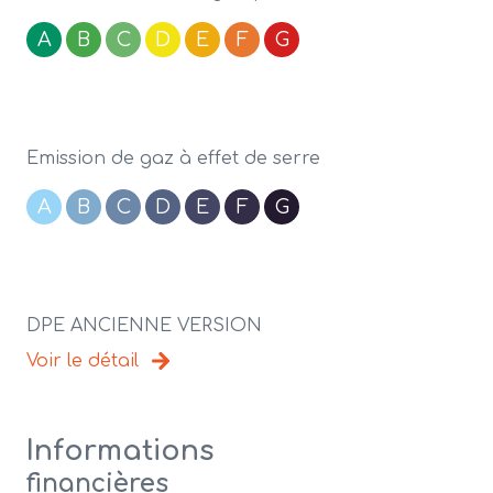
A
B
C
D
E
F
G
Emission de gaz à effet de serre
A
B
C
D
E
F
G
DPE ANCIENNE VERSION
Voir le détail
Informations
financières