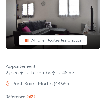
alerte
e-
mail
contact
Afficher toutes les photos
Appartement
2 pièce(s)
1 chambre(s)
45 m²
Pont-Saint-Martin (44860)
Référence
2627