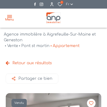
0
Fr
Menu
Agence immobilère à Aigrefeuille-Sur-Maine et
accueil
Geneston
Vente
Pont st martin
Appartement
acheter
biens
vendre
à la
Retour aux résultats
vente
nos
agences
bien
Partager ce bien
vendus
recrutement
estimation
Vendu