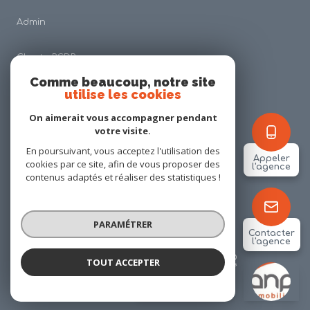
Admin
Charte RGDP
Comme beaucoup, notre site
utilise les cookies
Nos honoraires
On aimerait vous accompagner pendant
Politique RGPD
votre visite.
En poursuivant, vous acceptez l'utilisation des
Appeler
cookies par ce site, afin de vous proposer des
Cookies
l'agence
contenus adaptés et réaliser des statistiques !
© 2026 | Tous droits réservés
PARAMÉTRER
Contacter
l'agence
Réalisé par
TOUT ACCEPTER
ANP IMMOBILIER
Agence