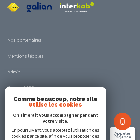
Nos partenaires
Mentions légales
Admin
Charte RGDP
Comme beaucoup, notre site
utilise les cookies
Nos honoraires
On aimerait vous accompagner pendant
Politique RGPD
votre visite.
En poursuivant, vous acceptez l'utilisation des
Appeler
cookies par ce site, afin de vous proposer des
Cookies
l'agence