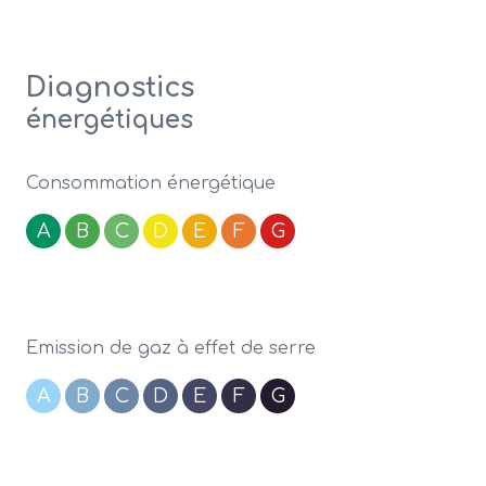
Diagnostics
énergétiques
Consommation énergétique
A
B
C
D
E
F
G
Emission de gaz à effet de serre
A
B
C
D
E
F
G