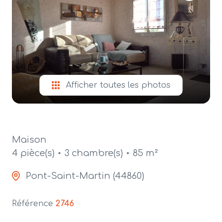
alerte
e-
mail
contact
Afficher toutes les photos
Maison
4 pièce(s)
3 chambre(s)
85 m²
Pont-Saint-Martin (44860)
Référence
2746