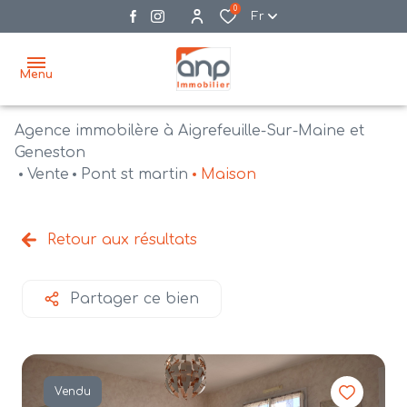
0
Fr
Menu
Agence immobilère à Aigrefeuille-Sur-Maine et
accueil
Geneston
Vente
Pont st martin
Maison
acheter
biens
vendre
à la
Retour aux résultats
vente
nos
agences
bien
Partager ce bien
vendus
recrutement
estimation
Vendu