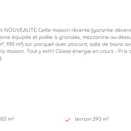
EAUTE Cette maison récente (garantie décennale e
uisine équipée et poêle à granules, mezzanine au-des
70 m², 9.90 m²) sur parquet avec placard, salle de bains
la maison. Tout y est!!! Classe énergie en cours - Pri
.
103 m²
terrain 293 m²