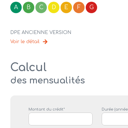
A
B
C
D
E
F
G
DPE ANCIENNE VERSION
Voir le détail
Calcul
des mensualités
Montant du crédit*
Durée (années