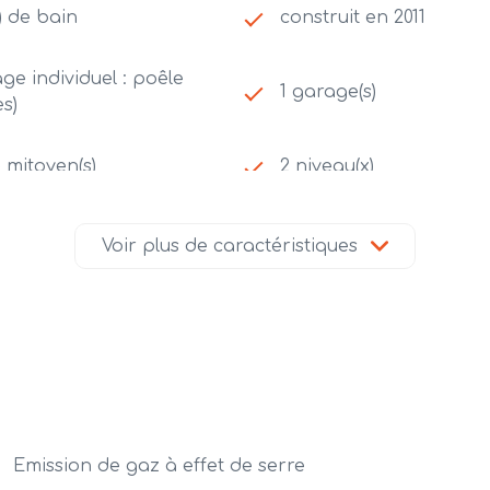
s) de bain
construit en 2011
ge individuel : poêle
1 garage(s)
s)
) mitoyen(s)
2 niveau(x)
Voir plus de caractéristiques
Emission de gaz à effet de serre