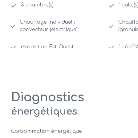
3 chambre(s)
1 salle(
Chauffage individuel :
Chauffa
convecteur (electrique)
(granule
exposition Est-Ouest
1 côté(s
quartier bourg
Diagnostics
énergétiques
Consommation énergétique