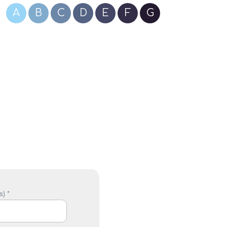
A
B
C
D
E
F
G
) *