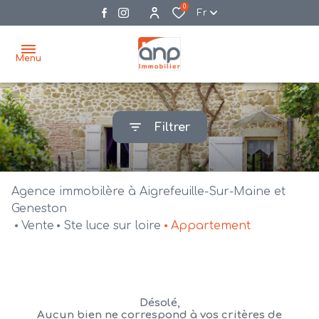
0
Fr
Menu
accueil
Filtrer
acheter
biens
vendre
à la
Agence immobilère à Aigrefeuille-Sur-Maine et
vente
nos
Geneston
Vente
Ste luce sur loire
Appartement
agences
bien
vendus
recrutement
estimation
Désolé,
Aucun bien ne correspond à vos critères de