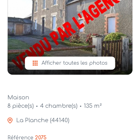
alerte
e-
mail
contact
Afficher toutes les photos
Maison
8 pièce(s)
4 chambre(s)
135 m²
La Planche (44140)
Référence
2075