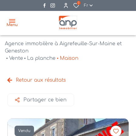
0
Fr
Menu
Agence immobilère à Aigrefeuille-Sur-Maine et
accueil
Geneston
Vente
La planche
Maison
acheter
biens
vendre
à la
Retour aux résultats
vente
nos
agences
bien
Partager ce bien
vendus
recrutement
estimation
Vendu