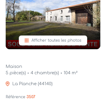
alerte
e-
mail
contact
Afficher toutes les photos
Maison
5 pièce(s)
4 chambre(s)
104 m²
La Planche (44140)
Référence
3507