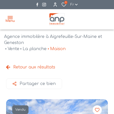
0
Fr
Menu
Agence immobilère à Aigrefeuille-Sur-Maine et
accueil
Geneston
Vente
La planche
Maison
acheter
biens
vendre
à la
Retour aux résultats
vente
nos
agences
bien
Partager ce bien
vendus
recrutement
estimation
Vendu