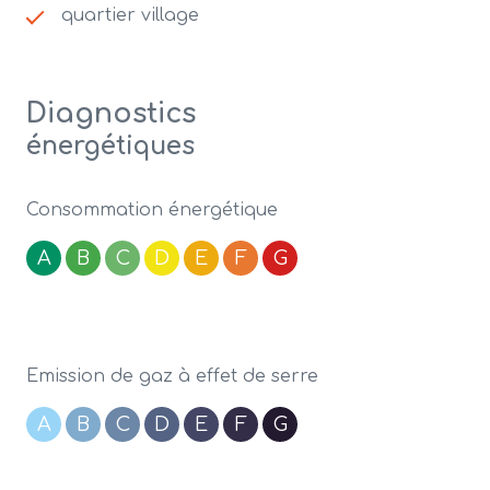
quartier village
Diagnostics
énergétiques
Consommation énergétique
A
B
C
D
E
F
G
Emission de gaz à effet de serre
A
B
C
D
E
F
G