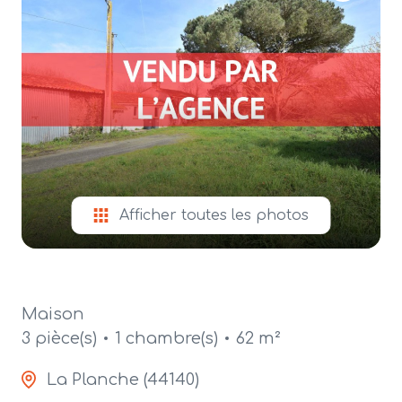
alerte
e-
mail
contact
Afficher toutes les photos
Maison
3 pièce(s)
1 chambre(s)
62 m²
La Planche (44140)