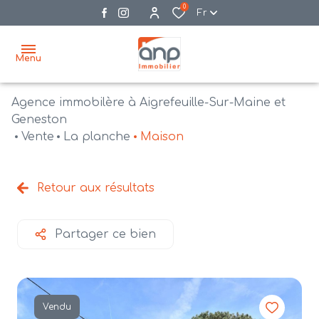
0
Fr
Menu
Agence immobilère à Aigrefeuille-Sur-Maine et
accueil
Geneston
Vente
La planche
Maison
acheter
biens
vendre
à la
Retour aux résultats
vente
nos
agences
bien
Partager ce bien
vendus
recrutement
estimation
Vendu