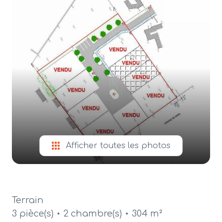
alerte
e-
mail
contact
Afficher toutes les photos
Terrain
3 pièce(s)
2 chambre(s)
304 m²