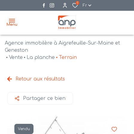
0
Fr
Menu
Agence immobilère à Aigrefeuille-Sur-Maine et
accueil
Geneston
Vente
La planche
Terrain
acheter
biens
vendre
à la
Retour aux résultats
vente
nos
agences
bien
Partager ce bien
vendus
recrutement
estimation
Vendu