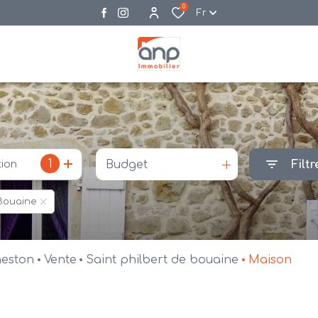
0
Fr
1
tion
Budget
Filtr
-Bouaine
neston
Vente
Saint philbert de bouaine
Maison