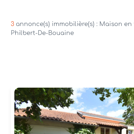
alerte
e-
mail
3
annonce(s) immobilière(s) : Maison en 
contact
Philbert-De-Bouaine