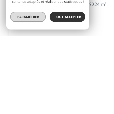
contenus adaptés et réaliser des statistiques !
Maison 5 pièce(s)
4 chambre(s)
90.24 m²
Saint-Philbert-de-Bouaine (85660)
PARAMÉTRER
TOUT ACCEPTER