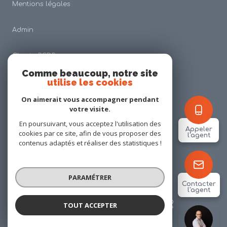
Mentions légales
Admin
Charte RGDP
Comme beaucoup, notre site
utilise les cookies
Nos honoraires
On aimerait vous accompagner pendant
Politique RGPD
votre visite.
En poursuivant, vous acceptez l'utilisation des
Appeler
cookies par ce site, afin de vous proposer des
Cookies
l'agent
contenus adaptés et réaliser des statistiques !
© 2026 | Tous droits réservés
PARAMÉTRER
Contacter
l'agent
Réalisé par
TOUT ACCEPTER
Alexis PINSON
Négociateur