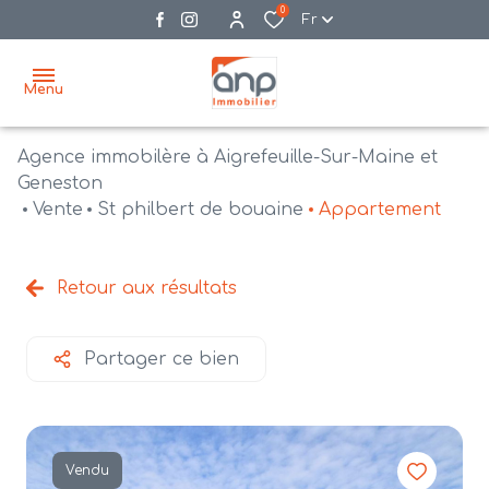
0
Fr
Menu
Agence immobilère à Aigrefeuille-Sur-Maine et
accueil
Geneston
Vente
St philbert de bouaine
Appartement
acheter
biens
vendre
à la
Retour aux résultats
vente
nos
agences
bien
Partager ce bien
vendus
recrutement
estimation
Vendu