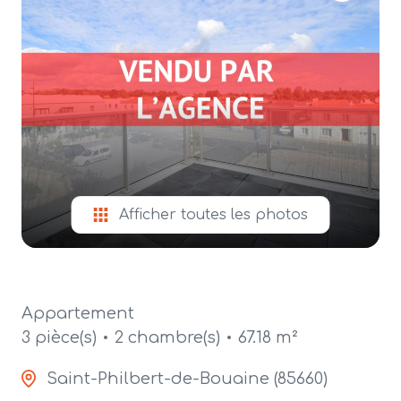
alerte
e-
mail
contact
Afficher toutes les photos
Appartement
3 pièce(s)
2 chambre(s)
67.18 m²
Saint-Philbert-de-Bouaine (85660)