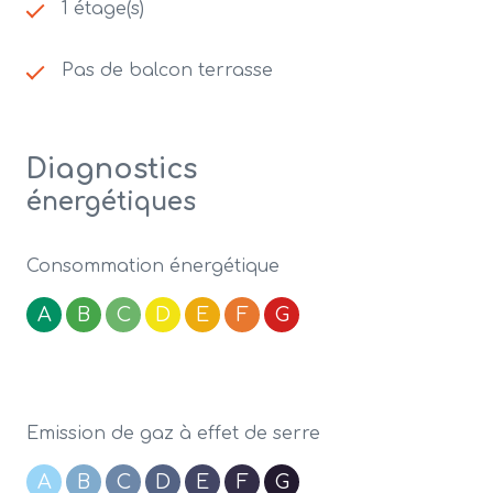
1 étage(s)
Pas de balcon terrasse
Diagnostics
énergétiques
Consommation énergétique
A
B
C
D
E
F
G
Emission de gaz à effet de serre
A
B
C
D
E
F
G