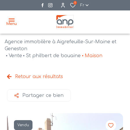
0
Fr
Menu
Agence immobilère à Aigrefeuille-Sur-Maine et
accueil
Geneston
Vente
St philbert de bouaine
Maison
acheter
biens
vendre
à la
Retour aux résultats
vente
nos
agences
bien
Partager ce bien
vendus
recrutement
estimation
Vendu