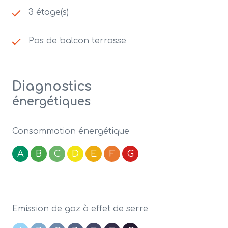
3 étage(s)
Pas de balcon terrasse
Diagnostics
énergétiques
Consommation énergétique
A
B
C
D
E
F
G
Emission de gaz à effet de serre