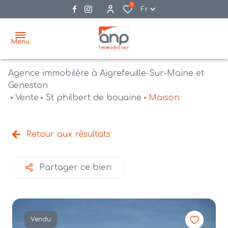
0
Fr
Menu
Agence immobilère à Aigrefeuille-Sur-Maine et
accueil
Geneston
Vente
St philbert de bouaine
Maison
acheter
biens
vendre
à la
Retour aux résultats
vente
nos
agences
bien
Partager ce bien
vendus
recrutement
estimation
Vendu