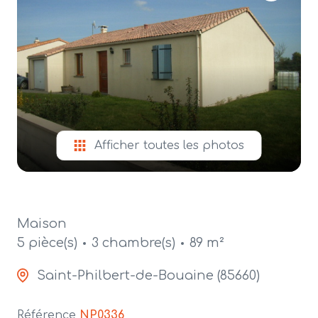
alerte
e-
mail
contact
Afficher toutes les photos
Maison
5 pièce(s)
3 chambre(s)
89 m²
Saint-Philbert-de-Bouaine (85660)
Référence
NP0336