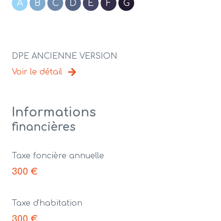
A
B
C
D
E
F
G
DPE ANCIENNE VERSION
Voir le détail
Informations
financières
Taxe foncière annuelle
300 €
Taxe d'habitation
300 €