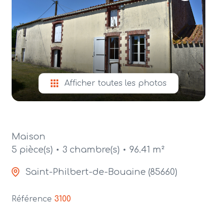
alerte
e-
mail
contact
Afficher toutes les photos
Maison
5 pièce(s)
3 chambre(s)
96.41 m²
Saint-Philbert-de-Bouaine (85660)
Référence
3100