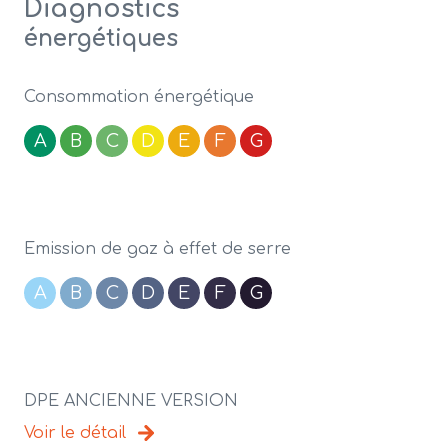
Diagnostics
énergétiques
Consommation énergétique
A
B
C
D
E
F
G
Emission de gaz à effet de serre
A
B
C
D
E
F
G
DPE ANCIENNE VERSION
Voir le détail