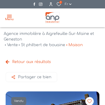
0
Fr
Menu
Agence immobilère à Aigrefeuille-Sur-Maine et
accueil
Geneston
Vente
St philbert de bouaine
Maison
acheter
biens
vendre
à la
Retour aux résultats
vente
nos
agences
bien
Partager ce bien
vendus
recrutement
estimation
Vendu