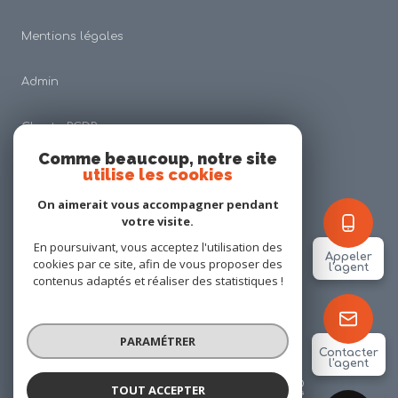
Mentions légales
Admin
Charte RGDP
Comme beaucoup, notre site
utilise les cookies
Nos honoraires
On aimerait vous accompagner pendant
Politique RGPD
votre visite.
En poursuivant, vous acceptez l'utilisation des
Appeler
cookies par ce site, afin de vous proposer des
Cookies
l'agent
contenus adaptés et réaliser des statistiques !
© 2026 | Tous droits réservés
PARAMÉTRER
Contacter
l'agent
Réalisé par
TOUT ACCEPTER