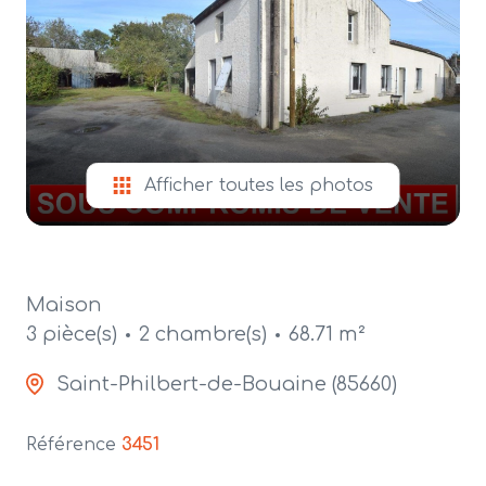
alerte
e-
mail
contact
Afficher toutes les photos
Maison
3 pièce(s)
2 chambre(s)
68.71 m²
Saint-Philbert-de-Bouaine (85660)
Référence
3451