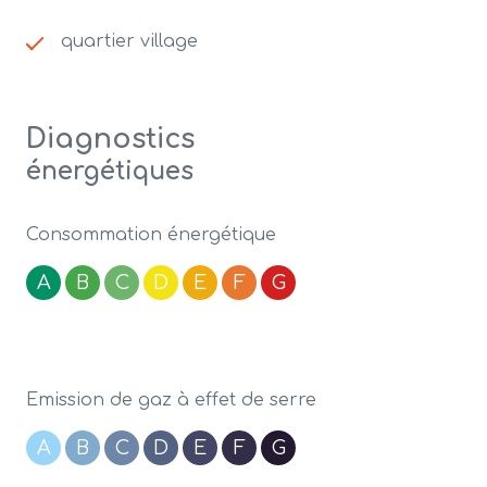
quartier village
Diagnostics
énergétiques
Consommation énergétique
A
B
C
D
E
F
G
Emission de gaz à effet de serre
A
B
C
D
E
F
G