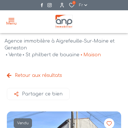
0
Fr
Menu
Agence immobilère à Aigrefeuille-Sur-Maine et
accueil
Geneston
Vente
St philbert de bouaine
Maison
acheter
biens
vendre
à la
Retour aux résultats
vente
nos
agences
bien
Partager ce bien
vendus
recrutement
estimation
Vendu