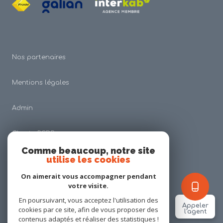
Nos partenaires
Mentions légales
Admin
Charte RGDP
Comme beaucoup, notre site
utilise les cookies
Nos honoraires
On aimerait vous accompagner pendant
Politique RGPD
votre visite.
En poursuivant, vous acceptez l'utilisation des
Appeler
cookies par ce site, afin de vous proposer des
Cookies
l'agent
contenus adaptés et réaliser des statistiques !