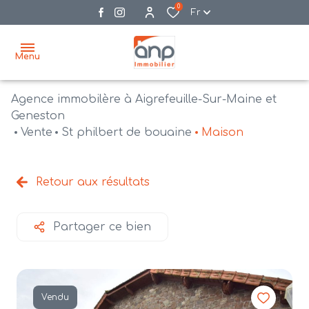
0
Fr
Menu
Agence immobilère à Aigrefeuille-Sur-Maine et
accueil
Geneston
Vente
St philbert de bouaine
Maison
acheter
biens
vendre
à la
Retour aux résultats
vente
nos
agences
bien
Partager ce bien
vendus
recrutement
estimation
Vendu