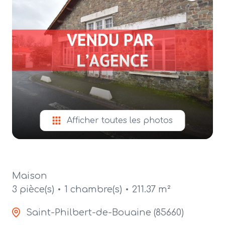
alerte
e-
mail
contact
Afficher toutes les photos
Maison
3 pièce(s)
1 chambre(s)
211.37 m²
Saint-Philbert-de-Bouaine (85660)