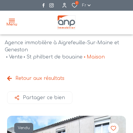
0
Fr
Menu
Agence immobilère à Aigrefeuille-Sur-Maine et
accueil
Geneston
Vente
St philbert de bouaine
Maison
acheter
biens
vendre
à la
Retour aux résultats
vente
nos
agences
bien
Partager ce bien
vendus
recrutement
estimation
Vendu