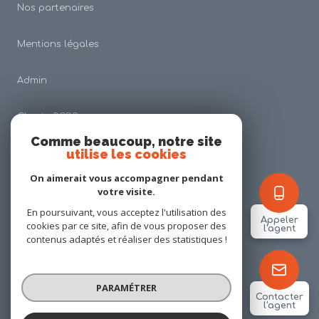
Nos partenaires
Mentions légales
Admin
Charte RGDP
Comme beaucoup, notre site
utilise les cookies
Nos honoraires
On aimerait vous accompagner pendant
Politique RGPD
votre visite.
En poursuivant, vous acceptez l'utilisation des
Appeler
cookies par ce site, afin de vous proposer des
Cookies
l'agent
contenus adaptés et réaliser des statistiques !
© 2026 | Tous droits réservés
PARAMÉTRER
Contacter
l'agent