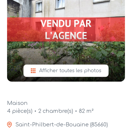
alerte
e-
mail
contact
Afficher toutes les photos
Maison
4 pièce(s)
2 chambre(s)
82 m²
Saint-Philbert-de-Bouaine (85660)