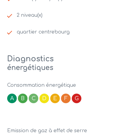
2 niveau(x)
quartier centrebourg
Diagnostics
énergétiques
Consommation énergétique
A
B
C
D
E
F
G
Emission de gaz à effet de serre