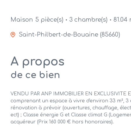
Maison
5 pièce(s)
3 chambre(s)
81.04 
Saint-Philbert-de-Bouaine (85660)
A propos
de ce bien
VENDU PAR ANP IMMOBILIER EN EXCLUSIVITE En plei
comprenant un espace à vivre d'environ 33 m², 3 ch
rénovation à prévoir (ouvertures, chauffage, électr
ect) ; Classe énergie G et Classe climat G (Logem
acquéreur (Prix 160 000 € hors honoraires).