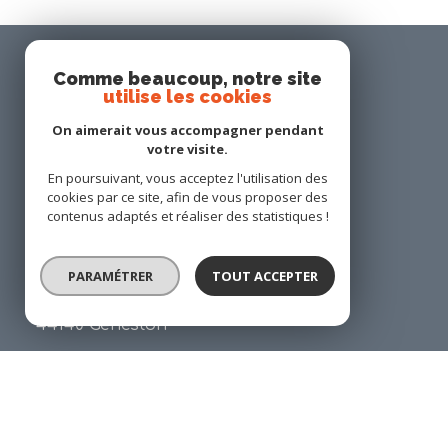
Comme beaucoup, notre site
utilise les cookies
On aimerait vous accompagner pendant
votre visite.
En poursuivant, vous acceptez l'utilisation des
cookies par ce site, afin de vous proposer des
ANP IMMOBILIER
contenus adaptés et réaliser des statistiques !
02 40 65 95 03
PARAMÉTRER
TOUT ACCEPTER
contact@anp-immobilier.com
34 place Georges Gaudet
44140 Geneston
Restons connecté