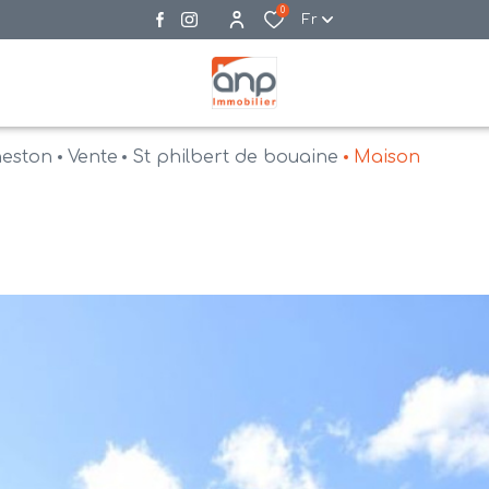
0
Fr
neston
Vente
St philbert de bouaine
Maison