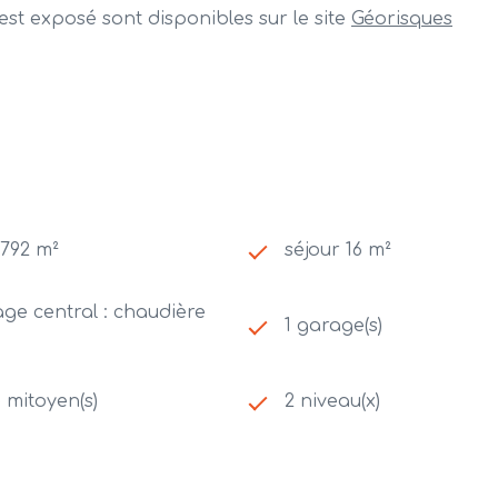
est exposé sont disponibles sur le site
Géorisques
 792 m²
séjour 16 m²
ge central : chaudière
1 garage(s)
) mitoyen(s)
2 niveau(x)