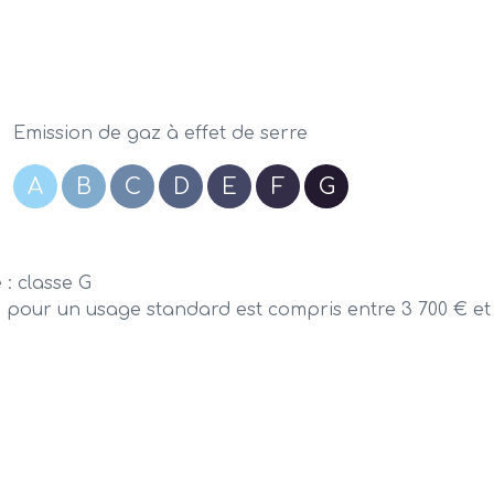
Emission de gaz à effet de serre
A
B
C
D
E
F
G
: classe G
pour un usage standard est compris entre 3 700 € et 5