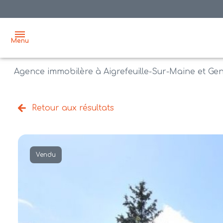
Menu
Agence immobilère à Aigrefeuille-Sur-Maine et Ge
accueil
acheter
Retour aux résultats
biens
vendre
à la
vente
nos
Vendu
agences
bien
vendus
recrutement
estimation