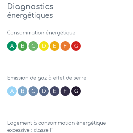
Diagnostics
énergétiques
Consommation énergétique
A
B
C
D
E
F
G
Emission de gaz à effet de serre
A
B
C
D
E
F
G
Logement à consommation énergétique
excessive : classe F