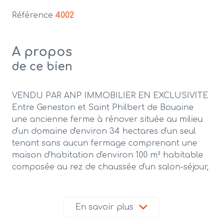
Référence
4002
A propos
de ce bien
VENDU PAR ANP IMMOBILIER EN EXCLUSIVITE
Entre Geneston et Saint Philbert de Bouaine
une ancienne ferme à rénover située au milieu
d'un domaine d'environ 34 hectares d'un seul
tenant sans aucun fermage comprenant une
maison d'habitation d'environ 100 m² habitable
composée au rez de chaussée d'un salon-séjour,
cuisine, WC, salle d'eau et deux chambres ; à
l'étage 2 greniers (63 m² au total), ainsi que
diverses dépendances : buanderie et un
En savoir plus
garage double attenant à la maison ; puis en