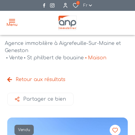
0
Fr
Menu
Agence immobilère à Aigrefeuille-Sur-Maine et
accueil
Geneston
Vente
St philbert de bouaine
Maison
acheter
biens
vendre
à la
Retour aux résultats
vente
nos
agences
bien
Partager ce bien
vendus
recrutement
estimation
Vendu