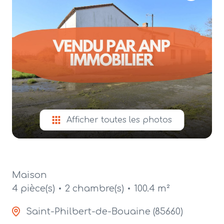
alerte
e-
mail
contact
Afficher toutes les photos
Maison
4 pièce(s)
2 chambre(s)
100.4 m²
Saint-Philbert-de-Bouaine (85660)