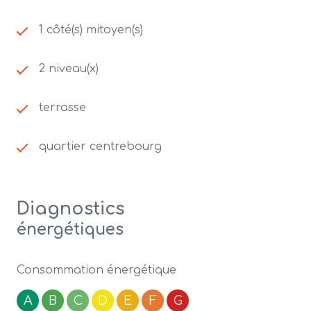
1 côté(s) mitoyen(s)
2 niveau(x)
terrasse
quartier centrebourg
Diagnostics
énergétiques
Consommation énergétique
A
B
C
D
E
F
G