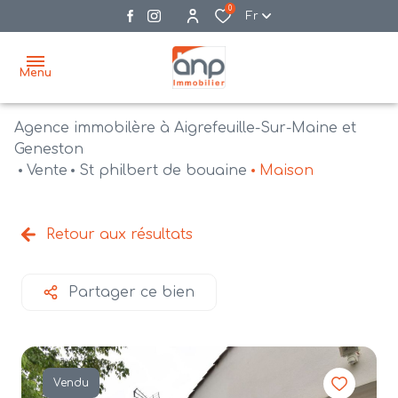
0
Fr
Menu
Agence immobilère à Aigrefeuille-Sur-Maine et
accueil
Geneston
Vente
St philbert de bouaine
Maison
acheter
biens
vendre
à la
Retour aux résultats
vente
nos
agences
bien
Partager ce bien
vendus
recrutement
estimation
Vendu