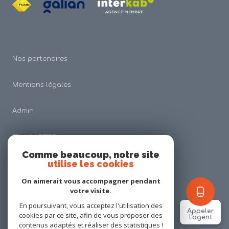
Nos partenaires
Mentions légales
Admin
Charte RGDP
Comme beaucoup, notre site
utilise les cookies
Nos honoraires
On aimerait vous accompagner pendant
Politique RGPD
votre visite.
En poursuivant, vous acceptez l'utilisation des
Appeler
cookies par ce site, afin de vous proposer des
Cookies
l'agent
contenus adaptés et réaliser des statistiques !