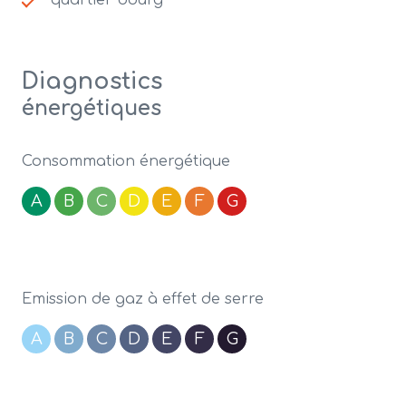
quartier bourg
Diagnostics
énergétiques
Consommation énergétique
A
B
C
D
E
F
G
Emission de gaz à effet de serre
A
B
C
D
E
F
G