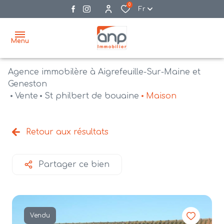
0
Fr
Menu
Agence immobilère à Aigrefeuille-Sur-Maine et
accueil
Geneston
Vente
St philbert de bouaine
Maison
acheter
biens
vendre
à la
Retour aux résultats
vente
nos
agences
bien
Partager ce bien
vendus
recrutement
estimation
Vendu