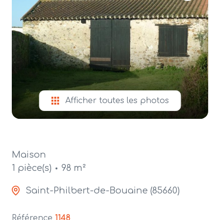
alerte
e-
mail
contact
Afficher toutes les photos
Maison
1 pièce(s)
98 m²
Saint-Philbert-de-Bouaine (85660)
Référence
1148