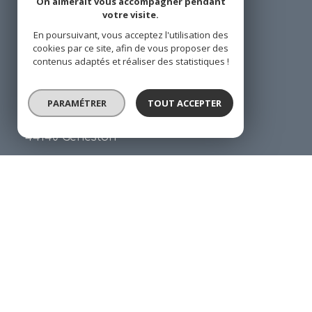
On aimerait vous accompagner pendant
votre visite.
En poursuivant, vous acceptez l'utilisation des
cookies par ce site, afin de vous proposer des
ANP IMMOBILIER
contenus adaptés et réaliser des statistiques !
02 40 65 95 03
PARAMÉTRER
TOUT ACCEPTER
contact@anp-immobilier.com
34 place Georges Gaudet
44140 Geneston
Restons connecté
Nos partenaires
Mentions légales
Admin
Charte
© 2026 | Tous droits réservés