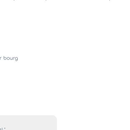
r bourg
) *