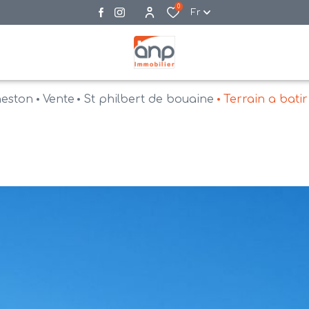
0
Fr
neston
Vente
St philbert de bouaine
Terrain a batir