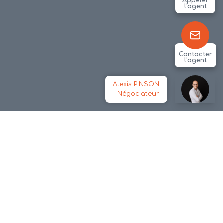
Appeler
l'agent
Contacter
l'agent
Alexis PINSON
Négociateur
Réalisé par