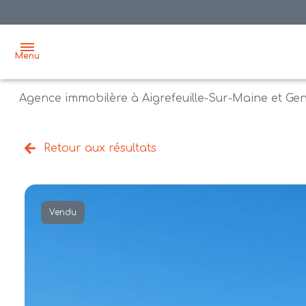
Menu
Agence immobilère à Aigrefeuille-Sur-Maine et Ge
accueil
acheter
Retour aux résultats
biens
vendre
à la
vente
nos
Vendu
agences
bien
vendus
recrutement
estimation