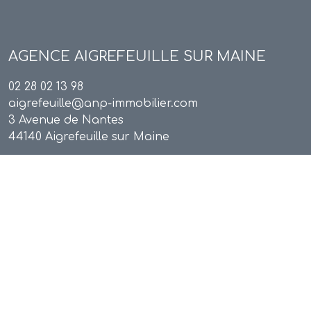
AGENCE
AIGREFEUILLE SUR MAINE
02 28 02 13 98
aigrefeuille@anp-immobilier.com
3 Avenue de Nantes
44140 Aigrefeuille sur Maine
Adhérents
 RGDP
Nos honoraires
Politique RGPD
Cookies