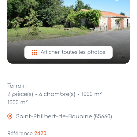
alerte
e-
mail
contact
Afficher toutes les photos
Terrain
2 pièce(s)
6 chambre(s)
1000 m²
1000 m²
Saint-Philbert-de-Bouaine (85660)
Référence
2420