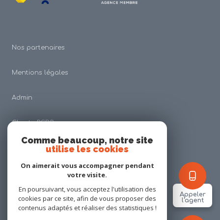
Nos partenaires
Mentions légales
Admin
Charte RGDP
Comme beaucoup, notre site
utilise les cookies
Nos honoraires
On aimerait vous accompagner pendant
Politique RGPD
votre visite.
En poursuivant, vous acceptez l'utilisation des
Appeler
cookies par ce site, afin de vous proposer des
Cookies
l'agent
contenus adaptés et réaliser des statistiques !