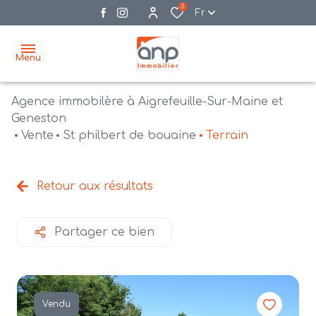
0
Fr
Menu
Agence immobilère à Aigrefeuille-Sur-Maine et
accueil
Geneston
Vente
St philbert de bouaine
Terrain
acheter
biens
vendre
à la
Retour aux résultats
vente
nos
agences
bien
Partager ce bien
vendus
recrutement
estimation
Vendu